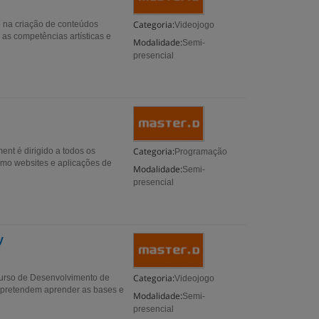
Categoria:
e na criação de conteúdos
Videojogo
 as competências artísticas e
Modalidade:
Semi-
presencial
Categoria:
t é dirigido a todos os
Programação
omo websites e aplicações de
Modalidade:
Semi-
presencial
y
Categoria:
curso de Desenvolvimento de
Videojogo
e pretendem aprender as bases e
Modalidade:
Semi-
presencial