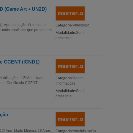
2D (Game Art + UN2D)
Categoria:
). Apresentação. O curso de
Videojogo
s mais analíticos que pretendem
Modalidade:
Semi-
presencial
cado CCENT (ICND1)
Categoria:
Habilitações: 12º Ano Idade
Redes
net - Certificado CCENT
Informáticas
Modalidade:
Semi-
presencial
ação
Categoria:
 12º Ano Idade Mínima: 18 Anos
Administração