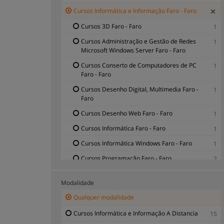
Cursos Informática e Informação Faro - Faro
Cursos 3D Faro - Faro
1
Cursos Administração e Gestão de Redes
1
Microsoft Windows Server Faro - Faro
Cursos Conserto de Computadores de PC
1
Faro - Faro
Cursos Desenho Digital, Multimedia Faro -
1
Faro
Cursos Desenho Web Faro - Faro
1
Cursos Informática Faro - Faro
1
Cursos Informática Windows Faro - Faro
1
Cursos Programação Faro - Faro
2
Cursos Qualidade, Segurança Faro - Faro
2
Modalidade
Cursos Redes Informáticas Faro - Faro
2
Qualquer modalidade
Cursos Sistemas de Informação Faro - Faro
1
Cursos Informática e Informação A Distancia
15
Cursos Videojogo Faro - Faro
5