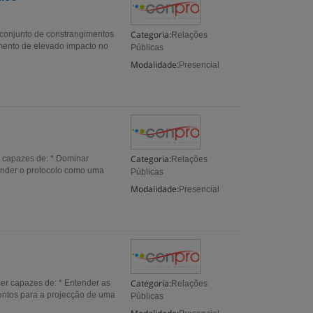
Categoria:
 conjunto de constrangimentos
Relações
mento de elevado impacto no
Públicas
Modalidade:
Presencial
Categoria:
r capazes de: * Dominar
Relações
tender o protocolo como uma
Públicas
Modalidade:
Presencial
Categoria:
ser capazes de: * Entender as
Relações
mentos para a projecção de uma
Públicas