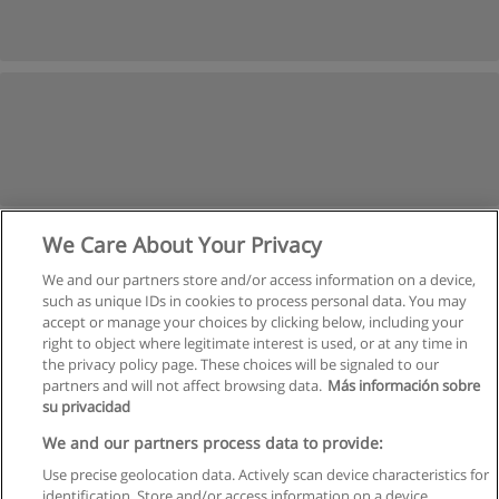
We Care About Your Privacy
We and our partners store and/or access information on a device,
such as unique IDs in cookies to process personal data. You may
accept or manage your choices by clicking below, including your
right to object where legitimate interest is used, or at any time in
the privacy policy page. These choices will be signaled to our
partners and will not affect browsing data.
Más información sobre
su privacidad
Regras de uso
We and our partners process data to provide:
Use precise geolocation data. Actively scan device characteristics for
Privacidade de dados
identification. Store and/or access information on a device.