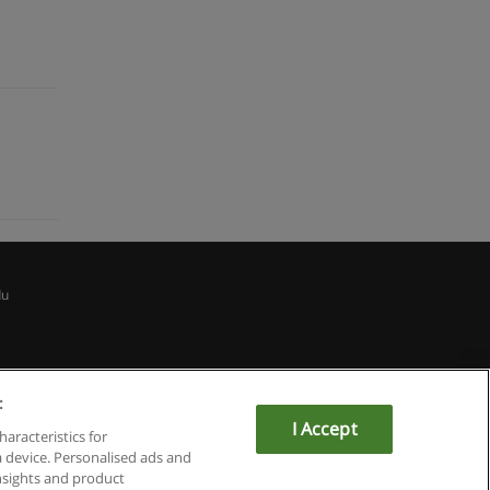
du
:
I Accept
haracteristics for
a device. Personalised ads and
sights and product