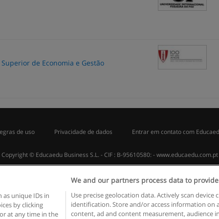
to Superior de Economia e Gestão
egras de uso
Privacidade de dados
Entrar em contato com Educae
Copyright © Educaedu Business S.L. - CIF : B-95610580: -
www.educaedu.com.pt
We and our partners process data to provide
Use precise geolocation data. Actively scan device c
 as unique IDs in
identification. Store and/or access information on 
ces by clicking
content, ad and content measurement, audience in
or at any time in the