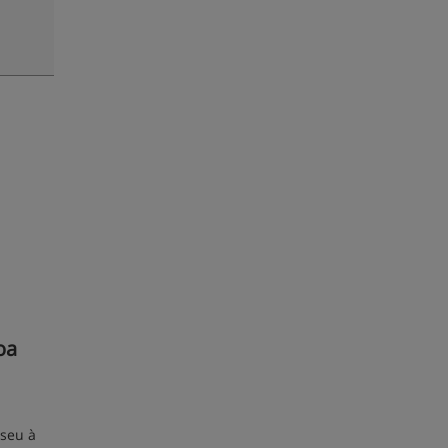
oa
useu à