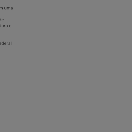
com uma
de
dora e
ederal