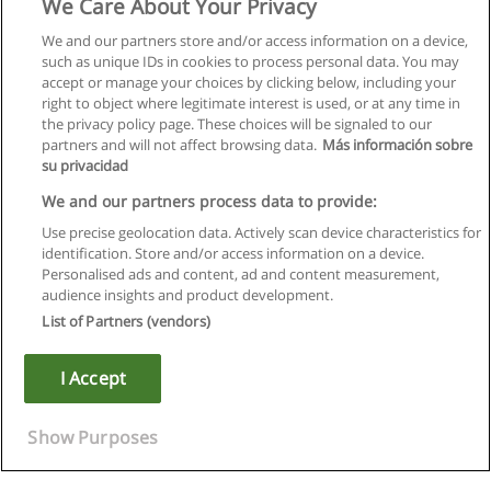
We Care About Your Privacy
We and our partners store and/or access information on a device,
such as unique IDs in cookies to process personal data. You may
accept or manage your choices by clicking below, including your
right to object where legitimate interest is used, or at any time in
Próxima
the privacy policy page. These choices will be signaled to our
partners and will not affect browsing data.
Más información sobre
Página
1
de
2
su privacidad
We and our partners process data to provide:
Use precise geolocation data. Actively scan device characteristics for
identification. Store and/or access information on a device.
Regras de uso
Personalised ads and content, ad and content measurement,
audience insights and product development.
Privacidade de dados
List of Partners (vendors)
Entrar em contato com Educaedu
I Accept
Copyright © Educaedu Business S.L. - CIF : B-95610580: -
www.educaedu.com.pt
Show Purposes