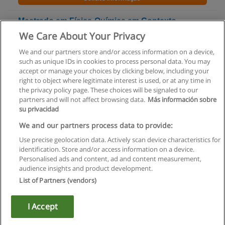
Mestrado em Física-Química em Contexto
Escolar
We Care About Your Privacy
Universidade do Porto
We and our partners store and/or access information on a device,
such as unique IDs in cookies to process personal data. You may
Solicite informação
accept or manage your choices by clicking below, including your
right to object where legitimate interest is used, or at any time in
the privacy policy page. These choices will be signaled to our
partners and will not affect browsing data.
Más información sobre
su privacidad
Regras de uso
We and our partners process data to provide:
Use precise geolocation data. Actively scan device characteristics for
Privacidade de dados
identification. Store and/or access information on a device.
Personalised ads and content, ad and content measurement,
Entrar em contato com Educaedu
audience insights and product development.
List of Partners (vendors)
Copyright © Educaedu Business S.L. - CIF : B-95610580: -
www.educaedu.com.pt
I Accept