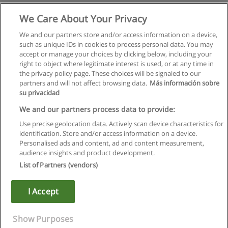
We Care About Your Privacy
We and our partners store and/or access information on a device,
such as unique IDs in cookies to process personal data. You may
accept or manage your choices by clicking below, including your
right to object where legitimate interest is used, or at any time in
the privacy policy page. These choices will be signaled to our
partners and will not affect browsing data.
Más información sobre
su privacidad
We and our partners process data to provide:
Use precise geolocation data. Actively scan device characteristics for
identification. Store and/or access information on a device.
Regras de uso
Personalised ads and content, ad and content measurement,
audience insights and product development.
Privacidade de dados
List of Partners (vendors)
Entrar em contato com Educaedu
I Accept
Copyright © Educaedu Business S.L. - CIF : B-95610580: -
www.educaedu.com.pt
Show Purposes