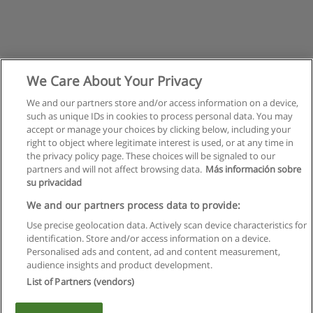
We Care About Your Privacy
We and our partners store and/or access information on a device,
such as unique IDs in cookies to process personal data. You may
accept or manage your choices by clicking below, including your
right to object where legitimate interest is used, or at any time in
the privacy policy page. These choices will be signaled to our
partners and will not affect browsing data.
Más información sobre
su privacidad
Regras de uso
We and our partners process data to provide:
Use precise geolocation data. Actively scan device characteristics for
Privacidade de dados
identification. Store and/or access information on a device.
Personalised ads and content, ad and content measurement,
Entrar em contato com Educaedu
audience insights and product development.
List of Partners (vendors)
Copyright © Educaedu Business S.L. - CIF : B-95610580: -
www.educaedu.com.pt