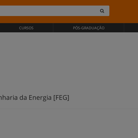
CURSOS
PÓS-GRADUAÇÃO
haria da Energia [FEG]