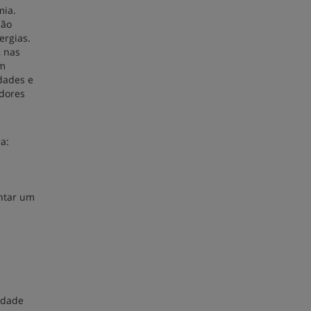
mia.
São
ergias.
, nas
um
idades e
adores
a:
entar um
vidade