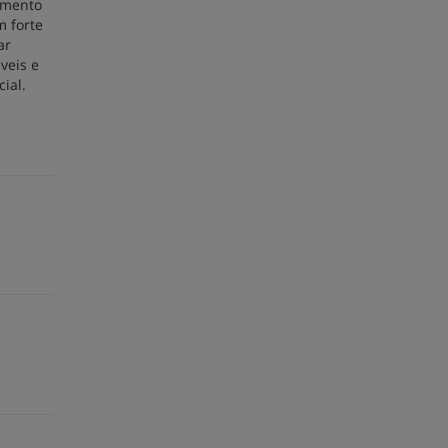
vimento
m forte
ar
veis e
ial.