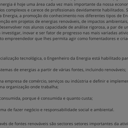
Energia é hoje uma área cada vez mais importante da nossa econo
ios complexos e carece de profissionais devidamente habilitados. 
da Energia, a promoção do conhecimento nos diferentes tipos de En
enção em projetos de energias renováveis, de impactos ambientais
. Desenvolver nos alunos capacidade de análise rigorosa, a par de 
ara investigar, inovar e ser fator de progresso nas mais variadas ativ
rito empreendedor que lhes permita agir como fomentadores e cri
ialização tecnológica, o Engenheiro da Energia está habilitado par
istemas de energias a partir de várias fontes, incluindo renováveis;
 uma empresa de comércio, serviços ou indústria e definir e implem
 na organização onde trabalha;
é consumida, porque é consumida e quanto custa;
rma de fazer negócio e responsabilidade social e ambiental.
ravés de fontes renováveis são sectores setores importantes da ati