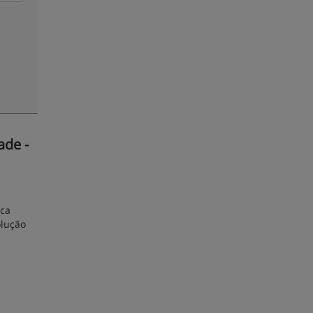
ade -
ica
olução