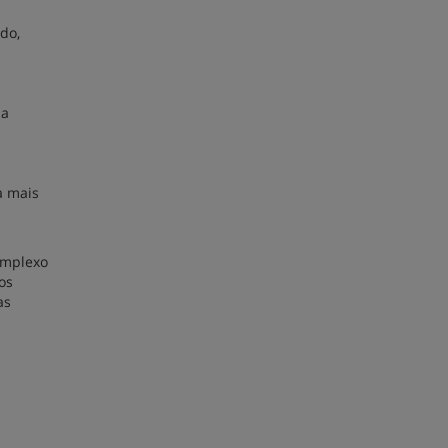
do,
ua
a mais
complexo
os
as