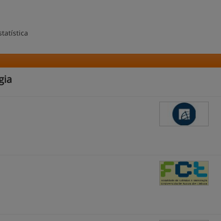
tatística
gia