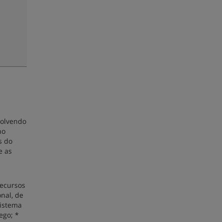
volvendo
no
s do
e as
recursos
nal, de
sistema
ego; *