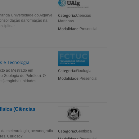
Categoria:
 Mar da Universidade do Algarve
Ciências
consolidação da formação na
Marinhas
iplinar....
Modalidade:
Presencial
s e Tecnologia
Categoria:
ecto ao Mestrado em
Geologia
 Geologia do Petróleo). O
Modalidade:
Presencial
os) engloba unidades...
ísica (Ciências
Categoria:
s da meteorologia, oceanografia
Geofísica
ares. Curioso?
Modalidade: