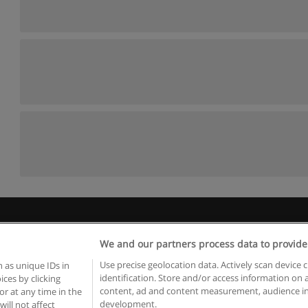
egras de uso
Privacidade de dados
Entrar em contato com Educae
We and our partners process data to provide
Copyright © Educaedu Business S.L. - CIF : B-95610580: -
www.educaedu.com.pt
Use precise geolocation data. Actively scan device c
 as unique IDs in
identification. Store and/or access information on 
ces by clicking
content, ad and content measurement, audience in
or at any time in the
development.
will not affect