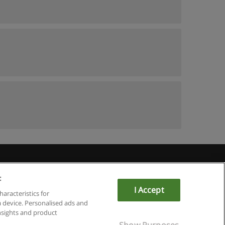
du
:
I Accept
haracteristics for
a device. Personalised ads and
sights and product
Show Purposes