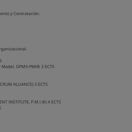
ento y Contratación.
ganizacional.
S
y Model, OPM3-PMI® 3 ECTS
(SCRUM ALLIANCE) 3 ECTS
T INSTITUTE, P.M.I.®) 4 ECTS
S