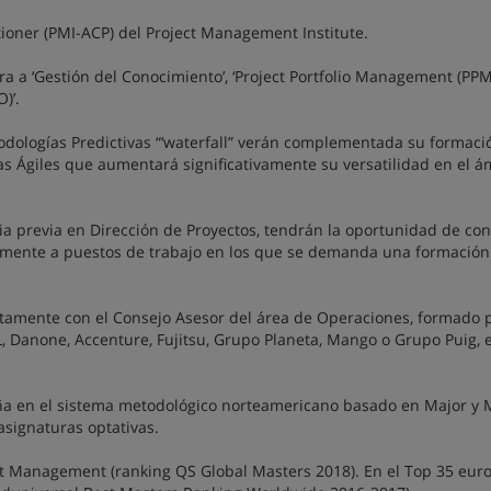
titioner (PMI-ACP) del Project Management Institute.
 a ‘Gestión del Conocimiento’, ‘Project Portfolio Management (PPM)
)’.
odologías Predictivas “‘waterfall” verán complementada su formaci
s Ágiles que aumentará significativamente su versatilidad en el á
ncia previa en Dirección de Proyectos, tendrán la oportunidad de con
amente a puestos de trabajo en los que se demanda una formación
untamente con el Consejo Asesor del área de Operaciones, formado 
, Danone, Accenture, Fujitsu, Grupo Planeta, Mango o Grupo Puig, 
a en el sistema metodológico norteamericano basado en Major y 
asignaturas optativas.
ct Management (ranking QS Global Masters 2018). En el Top 35 eur