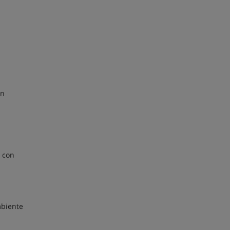
en
o con
mbiente