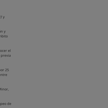
’ y
ón y
mbito
ocer el
 previa
por 25
entre
Minor,
opeo de