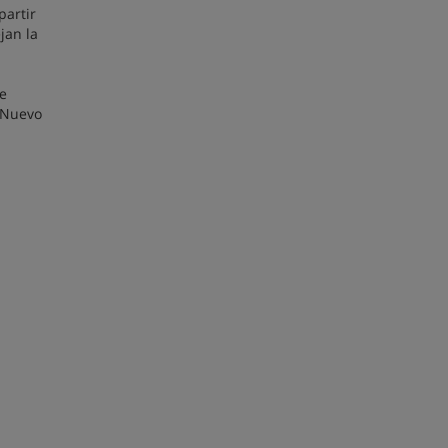
partir
jan la
de
e Nuevo