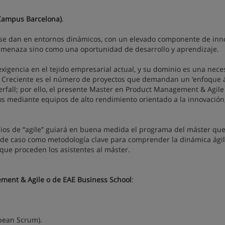
(Campus Barcelona)
.
os se dan en entornos dinámicos, con un elevado componente de inn
amenaza sino como una oportunidad de desarrollo y aprendizaje.
exigencia en el tejido empresarial actual, y su dominio es una nec
I. Creciente es el número de proyectos que demandan un ‘enfoque á
aterfall; por ello, el presente Master en Product Management & Agile
os mediante equipos de alto rendimiento orientado a la innovación
pios de “agile” guiará en buena medida el programa del máster qu
sis de caso como metodología clave para comprender la dinámica ági
que proceden los asistentes al máster.
ement & Agile o de EAE Business School
:
opean Scrum).