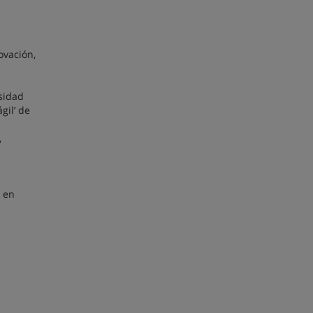
ovación,
esidad
gil’ de
,
e
l en