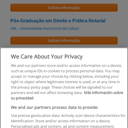
Solicite informação
Pós-Graduação em Direito e Prática Notarial
UAL - Universidade Autónoma de Lisboa
Solicite informação
Mestrado em Direito Empresarial
We Care About Your Privacy
UI - Universidade Internacional Figueira da Foz
We and our partners store and/or access information on a device,
such as unique IDs in cookies to process personal data. You may
Solicite informação
accept or manage your choices by clicking below, including your
right to object where legitimate interest is used, or at any time in
the privacy policy page. These choices will be signaled to our
partners and will not affect browsing data.
Más información sobre
su privacidad
Regras de uso
We and our partners process data to provide:
Use precise geolocation data. Actively scan device characteristics for
Privacidade de dados
identification. Store and/or access information on a device.
Personalised ads and content, ad and content measurement,
Entrar em contato com Educaedu