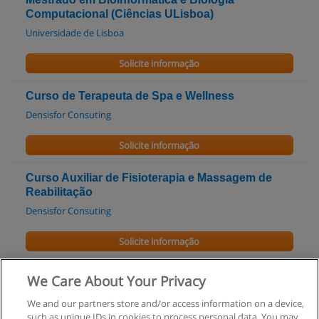
Computacional (Ciências ULisboa)
Universidade de Lisboa
Solicite informação
Curso de Terapeuta de Spa e Wellness
Densisfor Consuting
Solicite informação
Curso Auxiliar de Fisioterapia e Massagem de
Reabilitação
Densisfor Consuting
Solicite informação
Curso de Auxiliar de Apoio ao Domicilio
We Care About Your Privacy
Densisfor Consuting
We and our partners store and/or access information on a device,
such as unique IDs in cookies to process personal data. You may