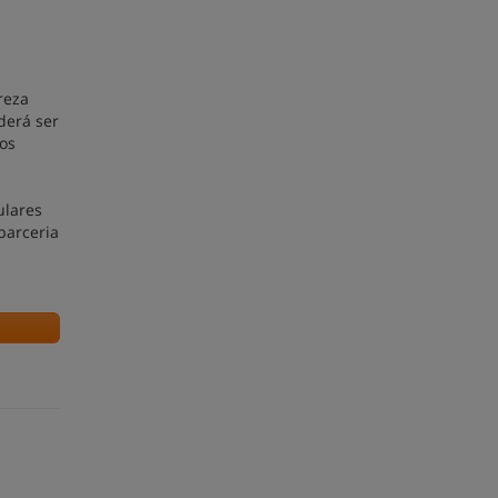
reza
derá ser
os
ulares
parceria