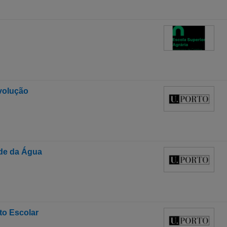
volução
ade da Água
to Escolar