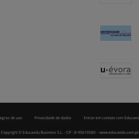
egras de uso
Privacidade de dados
Entrar em contato com Educae
Copyright © Educaedu Business S.L. - CIF : B-95610580: -
www.educaedu.com.pt