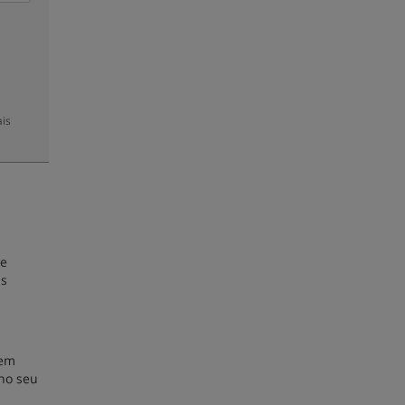
ais
ue
us
dem
no seu