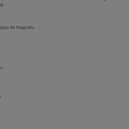
ng.
ropeo de Posgrado
is
y