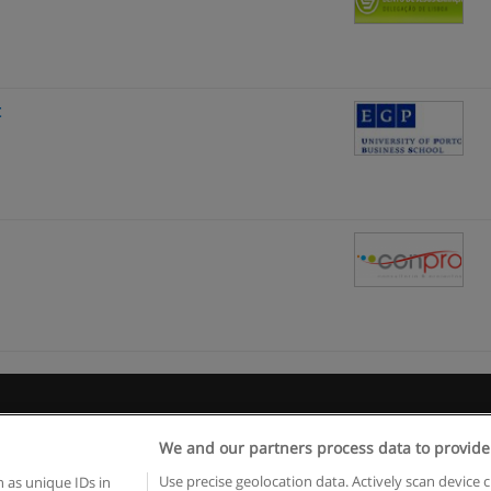
t
egras de uso
Privacidade de dados
Entrar em contato com Educae
We and our partners process data to provide
Copyright © Educaedu Business S.L. - CIF : B-95610580: -
www.educaedu.com.pt
Use precise geolocation data. Actively scan device c
 as unique IDs in