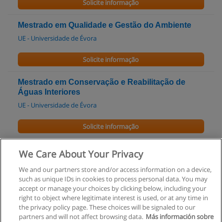
Solicite informação
Mestrado em Qualidade e Gestão do Ambiente
UE - Universidade de Évora
Solicite informação
Mestrado em Conservação e Reabilitação de
Águas Interiores
UE - Universidade de Évora
Solicite informação
Mestrado em Energia e Ambiente
We Care About Your Privacy
UE - Universidade de Évora
We and our partners store and/or access information on a device,
such as unique IDs in cookies to process personal data. You may
Solicite informação
accept or manage your choices by clicking below, including your
right to object where legitimate interest is used, or at any time in
the privacy policy page. These choices will be signaled to our
partners and will not affect browsing data.
Más información sobre