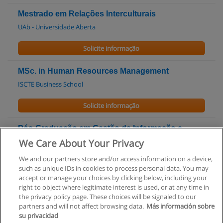
Mestrado em Relações Interculturais
UAb - Universidade Aberta
Solicite informação
MSc. in Human Resources Management
ISCTE Business School
Solicite informação
Pós-Graduação em Gestão da Informação e
Marketing Intelligence
We Care About Your Privacy
EGP UPBS
We and our partners store and/or access information on a device,
such as unique IDs in cookies to process personal data. You may
Solicite informação
accept or manage your choices by clicking below, including your
right to object where legitimate interest is used, or at any time in
the privacy policy page. These choices will be signaled to our
partners and will not affect browsing data.
Más información sobre
su privacidad