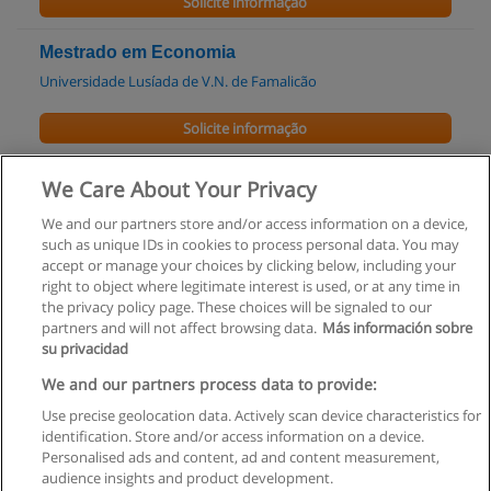
Solicite informação
Mestrado em Economia
Universidade Lusíada de V.N. de Famalicão
Solicite informação
Pós-Graduação em Lean Manufacturing
We Care About Your Privacy
Universidade Lusíada de V.N. de Famalicão
We and our partners store and/or access information on a device,
such as unique IDs in cookies to process personal data. You may
Solicite informação
accept or manage your choices by clicking below, including your
right to object where legitimate interest is used, or at any time in
the privacy policy page. These choices will be signaled to our
partners and will not affect browsing data.
Más información sobre
su privacidad
Regras de uso
We and our partners process data to provide:
Use precise geolocation data. Actively scan device characteristics for
Privacidade de dados
identification. Store and/or access information on a device.
Personalised ads and content, ad and content measurement,
Entrar em contato com Educaedu
audience insights and product development.