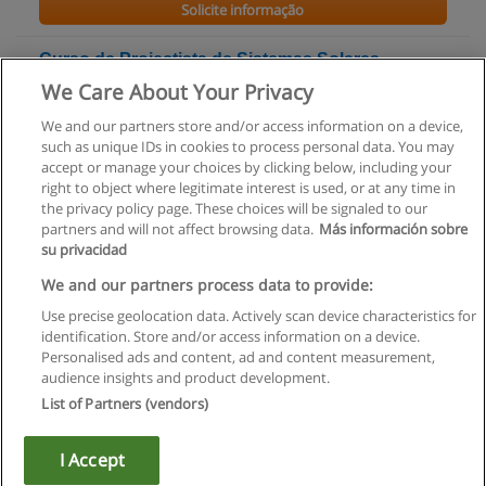
Solicite informação
Curso de Projectista de Sistemas Solares
Fotovoltaicos
We Care About Your Privacy
Geprix - Gestão e Engenharia da Prevenção, Lda
We and our partners store and/or access information on a device,
such as unique IDs in cookies to process personal data. You may
Solicite informação
accept or manage your choices by clicking below, including your
right to object where legitimate interest is used, or at any time in
the privacy policy page. These choices will be signaled to our
partners and will not affect browsing data.
Más información sobre
su privacidad
Regras de uso
We and our partners process data to provide:
Use precise geolocation data. Actively scan device characteristics for
Privacidade de dados
identification. Store and/or access information on a device.
Personalised ads and content, ad and content measurement,
Entrar em contato com Educaedu
audience insights and product development.
List of Partners (vendors)
Copyright © Educaedu Business S.L. - CIF : B-95610580: -
www.educaedu.com.pt
I Accept