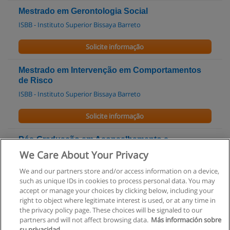
Mestrado em Gerontologia Social
ISBB - Instituto Superior Bissaya Barreto
Solicite informação
Mestrado em Intervenção em Comportamentos
de Risco
ISBB - Instituto Superior Bissaya Barreto
Solicite informação
Pós-Graduação em Aconselhamento e
Intervenção Psicossocial
We Care About Your Privacy
ISM - Instituto Superior Miguel Torga
We and our partners store and/or access information on a device,
such as unique IDs in cookies to process personal data. You may
Solicite informação
accept or manage your choices by clicking below, including your
right to object where legitimate interest is used, or at any time in
the privacy policy page. These choices will be signaled to our
partners and will not affect browsing data.
Más información sobre
su privacidad