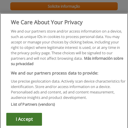
Solicite informação
Master of Business Administration
We Care About Your Privacy
IU International University of Applied Sciences
We and our partners store and/or access information on a device,
such as unique IDs in cookies to process personal data. You may
Solicite informação
accept or manage your choices by clicking below, including your
right to object where legitimate interest is used, or at any time in
the privacy policy page. These choices will be signaled to our
partners and will not affect browsing data.
Más información sobre
su privacidad
Regras de uso
We and our partners process data to provide:
Use precise geolocation data. Actively scan device characteristics for
Privacidade de dados
identification. Store and/or access information on a device.
Personalised ads and content, ad and content measurement,
Entrar em contato com Educaedu
audience insights and product development.
List of Partners (vendors)
Copyright © Educaedu Business S.L. - CIF : B-95610580: -
www.educaedu.com.pt
I Accept