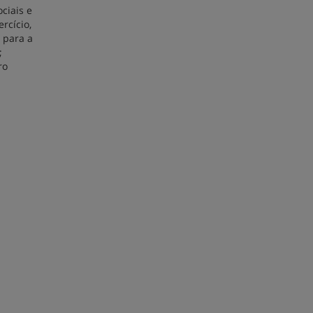
ciais e
rcício,
 para a
;
ro