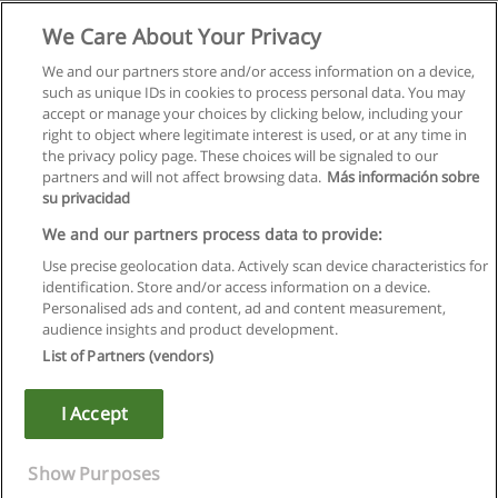
Licenciatura em Engenharia do Ambiente
We Care About Your Privacy
Universidade Lusófona do Porto
We and our partners store and/or access information on a device,
such as unique IDs in cookies to process personal data. You may
Solicite informação
accept or manage your choices by clicking below, including your
right to object where legitimate interest is used, or at any time in
the privacy policy page. These choices will be signaled to our
partners and will not affect browsing data.
Más información sobre
su privacidad
Regras de uso
We and our partners process data to provide:
Use precise geolocation data. Actively scan device characteristics for
Privacidade de dados
identification. Store and/or access information on a device.
Personalised ads and content, ad and content measurement,
Entrar em contato com Educaedu
audience insights and product development.
List of Partners (vendors)
Copyright © Educaedu Business S.L. - CIF : B-95610580: -
www.educaedu.com.pt
I Accept
Show Purposes