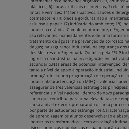
intermediários e derivados orgânicos); 3) adubos; 4
plásticos; 6) fibras artificiais e sintéticas; 7) elas
tintas e vernizes; 11) tensioactivos, sabões e deter
cosméticos; e 14) óleos e gorduras não alimentares
celulose e papel; 17) indústria do ambiente; 18) indú
indústria cerâmica.Complementarmente, o Engenhe
são relevantes, nomeadamente, e de uma forma não 
tratamento de águas; na prevenção da corrosão; n
de gás; na segurança industrial; na segurança dos 
dos Mestres em Engenharia Química pela FEUP inc
ingresso na indústria, na investigação, em activida
secundário.Nas áreas de potencial intervenção iden
tanto a nível de apoio à operação industrial, inclu
produção, incluindo programação de operação e co
industrial.Caracterização do MIEQ – valências ori
assegurar de três valências estratégicas principais
referência a nível nacional, dentro do novo parad
curso que contribua para uma elevada taxa de empre
curso a nível externo, preparando o curso para c
por parte de estudantes estrangeiros.Caracterizaçã
de aprendizagem os alunos desenvolverão e absor
indústrias transformadoras com associação íntim
físicos, químicos e biológicos e sua aplicação à a