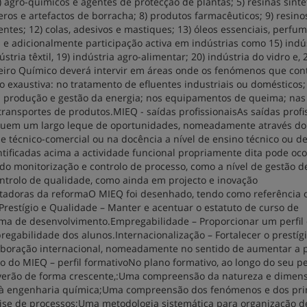
) agro-químicos e agentes de protecção de plantas; 5) resinas sinté
tómeros e artefactos de borracha; 8) produtos farmacêuticos; 9) resino
gentes; 12) colas, adesivos e mastiques; 13) óleos essenciais, perfu
; e adicionalmente participação activa em indústrias como 15) indú
stria têxtil, 19) indústria agro-alimentar; 20) indústria do vidro e, 
iro Químico deverá intervir em áreas onde os fenómenos que con
exaustiva: no tratamento de efluentes industriais ou domésticos;
a produção e gestão da energia; nos equipamentos de queima; nas
transportes de produtos.MIEQ - saídas profissionaisAs saídas profi
luem um largo leque de oportunidades, nomeadamente através do
de técnico-comercial ou na docência a nível de ensino técnico ou d
tificadas acima a actividade funcional propriamente dita pode oco
indo monitorização e controlo de processo, como a nível de gestão d
ntrolo de qualidade, como ainda em projecto e inovação
entadoras da reformaO MIEQ foi desenhado, tendo como referência 
:Prestígio e Qualidade – Manter e acentuar o estatuto de curso de
igma de desenvolvimento.Empregabilidade – Proporcionar um perfil
gabilidade dos alunos.Internacionalização – Fortalecer o prestíg
olaboração internacional, nomeadamente no sentido de aumentar a 
o do MIEQ – perfil formativoNo plano formativo, ao longo do seu p
verão de forma crescente,:Uma compreensão da natureza e dimen
a à engenharia química;Uma compreensão dos fenómenos e dos pri
nálise de processos;Uma metodologia sistemática para organização d