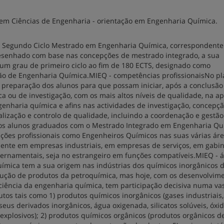
em Ciências de Engenharia - orientação em Engenharia Química.
 Segundo Ciclo Mestrado em Engenharia Química, correspondente
esenhado com base nas concepções de mestrado integrado, a sua
 um grau de primeiro ciclo ao fim de 180 ECTS, designado como
ção de Engenharia Química.MIEQ - competências profissionaisNo p
 preparação dos alunos para que possam iniciar, após a conclusão
ica ou de investigação, com os mais altos níveis de qualidade, na ap
genharia química e afins nas actividades de investigação, concepçã
scalização e controlo de qualidade, incluindo a coordenação e gestã
m os alunos graduados com o Mestrado Integrado em Engenharia Qu
ções profissionais como Engenheiros Químicos nas suas várias ár
mente em empresas industriais, em empresas de serviços, em gabi
vernamentais, seja no estrangeiro em funções compatíveis.MIEQ - 
química tem a sua origem nas indústrias dos químicos inorgânicos 
odução de produtos da petroquímica, mas hoje, com os desenvolvim
ciência da engenharia química, tem participação decisiva numa va
s tais como 1) produtos químicos inorgânicos (gases industriais, 
 seus derivados inorgânicos, água oxigenada, silicatos solúveis, óxi
explosivos); 2) produtos químicos orgânicos (produtos orgânicos d