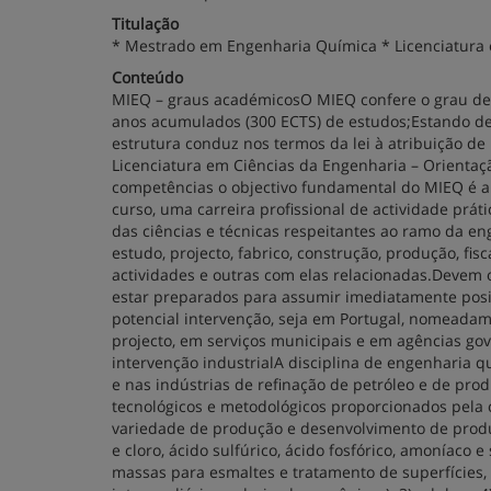
Titulação
* Mestrado em Engenharia Química * Licenciatura 
Conteúdo
MIEQ – graus académicosO MIEQ confere o grau de
anos acumulados (300 ECTS) de estudos;Estando d
estrutura conduz nos termos da lei à atribuição de
Licenciatura em Ciências da Engenharia – Orienta
competências o objectivo fundamental do MIEQ é a
curso, uma carreira profissional de actividade prát
das ciências e técnicas respeitantes ao ramo da en
estudo, projecto, fabrico, construção, produção, fi
actividades e outras com elas relacionadas.Deve
estar preparados para assumir imediatamente posi
potencial intervenção, seja em Portugal, nomeada
projecto, em serviços municipais e em agências go
intervenção industrialA disciplina de engenharia 
e nas indústrias de refinação de petróleo e de pr
tecnológicos e metodológicos proporcionados pela 
variedade de produção e desenvolvimento de produto
e cloro, ácido sulfúrico, ácido fosfórico, amoníaco e
massas para esmaltes e tratamento de superfícies, 