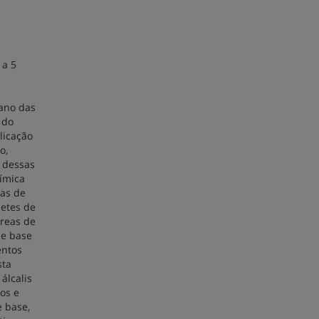
 a 5
lano das
 do
licação
o,
o dessas
ímica
eas de
netes de
áreas de
de base
entos
sta
álcalis
dos e
e base,