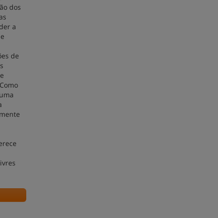
ão dos
as
der a
de
ões de
s
de
osComo
 uma
a
amente
ferece
ivres