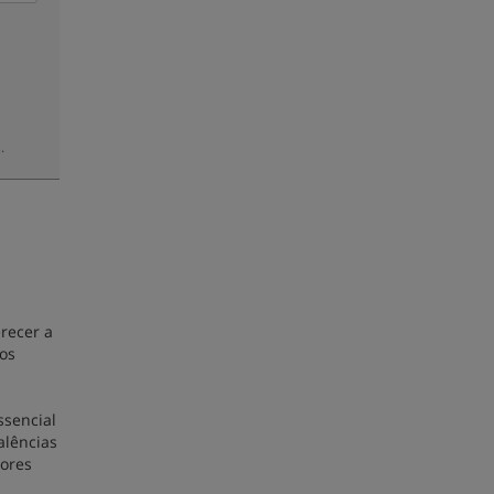
.
recer a
os
ssencial
alências
hores