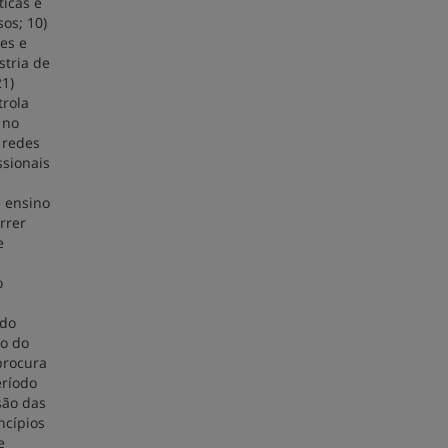
ticas e
sos; 10)
mes e
stria de
21)
trola
 no
 redes
ssionais
e ensino
rrer
e
o
 do
io do
procura
eríodo
são das
ncípios
e