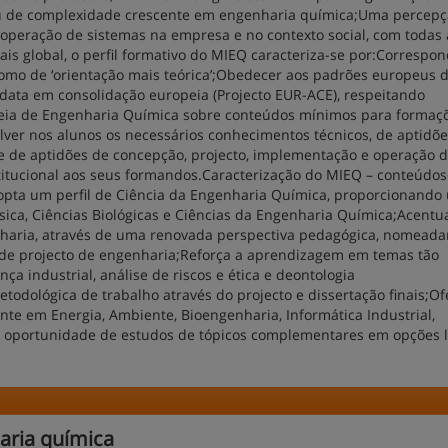
ou de complexidade crescente em engenharia química;Uma percepç
operação de sistemas na empresa e no contexto social, com todas 
is global, o perfil formativo do MIEQ caracteriza-se por:Correspon
omo de ‘orientação mais teórica’;Obedecer aos padrões europeus 
 data em consolidação europeia (Projecto EUR-ACE), respeitando
eia de Engenharia Química sobre conteúdos mínimos para formaç
er nos alunos os necessários conhecimentos técnicos, de aptidõe
s e de aptidões de concepção, projecto, implementação e operação 
titucional aos seus formandos.Caracterização do MIEQ – conteúd
opta um perfil de Ciência da Engenharia Química, proporcionando
sica, Ciências Biológicas e Ciências da Engenharia Química;Acentu
enharia, através de uma renovada perspectiva pedagógica, nomead
de de projecto de engenharia;Reforça a aprendizagem em temas tão
ça industrial, análise de riscos e ética e deontologia
etodológica de trabalho através do projecto e dissertação finais;O
e em Energia, Ambiente, Bioengenharia, Informática Industrial,
 a oportunidade de estudos de tópicos complementares em opções l
aria química