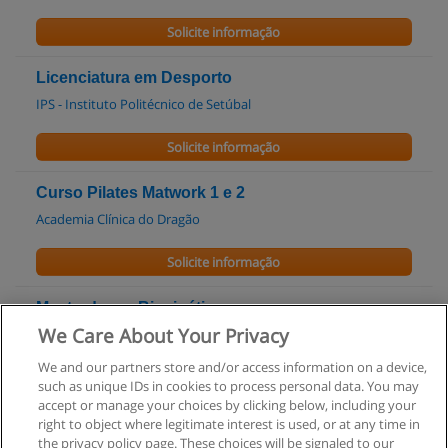
Solicite informação
Licenciatura em Desporto
IPS - Instituto Politécnico de Setúbal
Solicite informação
Curso Pilates Matwork 1 e 2
Academia Clínica do Dragão
Solicite informação
Mestrado em Biocinética
We Care About Your Privacy
FCDEF - Faculdade de Ciências do Desporto e Educação Física -
UC
We and our partners store and/or access information on a device,
such as unique IDs in cookies to process personal data. You may
Solicite informação
accept or manage your choices by clicking below, including your
right to object where legitimate interest is used, or at any time in
the privacy policy page. These choices will be signaled to our