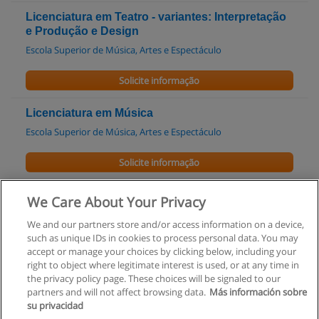
Licenciatura em Teatro - variantes: Interpretação
e Produção e Design
Escola Superior de Música, Artes e Espectáculo
Solicite informação
Licenciatura em Música
Escola Superior de Música, Artes e Espectáculo
Solicite informação
Curso de Música com Abertura Fácil
We Care About Your Privacy
ESE - Escola Superior de Educação IPPorto
We and our partners store and/or access information on a device,
such as unique IDs in cookies to process personal data. You may
Solicite informação
accept or manage your choices by clicking below, including your
right to object where legitimate interest is used, or at any time in
the privacy policy page. These choices will be signaled to our
partners and will not affect browsing data.
Más información sobre
su privacidad