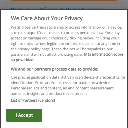
Mestrado em Ciências de Dados Aplicada a
Sistemas de Informação Geográfica
We Care About Your Privacy
Universidade Lusófona
We and our partners store and/or access information on a device,
such as unique IDs in cookies to process personal data. You may
Solicite informação
accept or manage your choices by clicking below, including your
right to object where legitimate interest is used, or at any time in
the privacy policy page. These choices will be signaled to our
partners and will not affect browsing data.
Más información sobre
su privacidad
Regras de uso
We and our partners process data to provide:
Use precise geolocation data. Actively scan device characteristics for
Privacidade de dados
identification. Store and/or access information on a device.
Personalised ads and content, ad and content measurement,
Entrar em contato com Educaedu
audience insights and product development.
List of Partners (vendors)
Copyright © Educaedu Business S.L. - CIF : B-95610580: -
www.educaedu.com.pt
I Accept