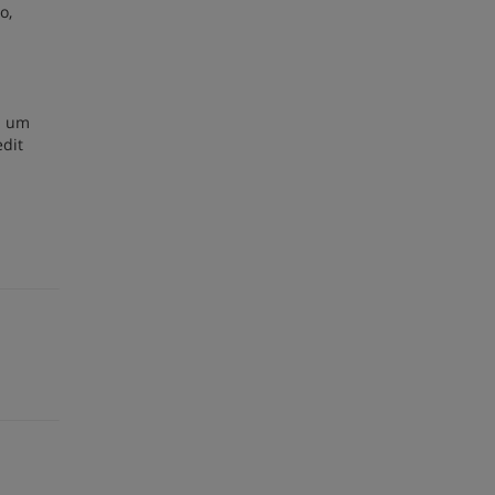
o,
a um
edit