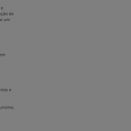
 e
nção de
de um
 em
ntos e
urismo;