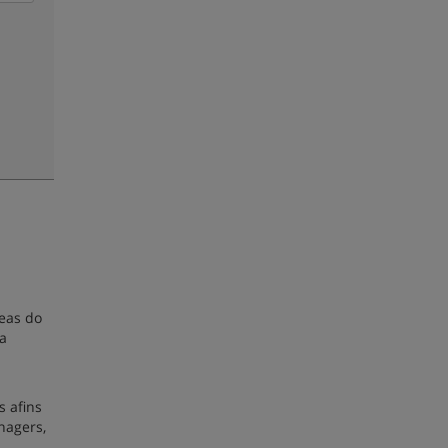
eas do
a
s afins
nagers,