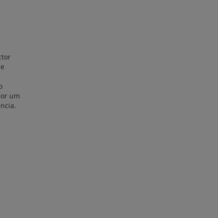
tor
 e
o
por um
ência.