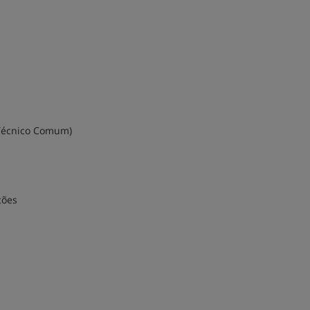
 Técnico Comum)
ções