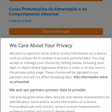
Curso Perturbações da Alimentação e do
Comportamento Alimentar
Instituto CRIAP
Solicite informação
Curso de Nutrição
We Care About Your Privacy
Competir - Formação e Serviços, S.A.
We and our partners store and/or access information on a device,
such as unique IDs in cookies to process personal data. You may
Solicite informação
accept or manage your choices by clicking below, including your
right to object where legitimate interest is used, or at any time in
the privacy policy page. These choices will be signaled to our
partners and will not affect browsing data.
Más información sobre
su privacidad
Regras de uso
We and our partners process data to provide:
Use precise geolocation data. Actively scan device characteristics for
Privacidade de dados
identification. Store and/or access information on a device.
Personalised ads and content, ad and content measurement,
Entrar em contato com Educaedu
audience insights and product development.