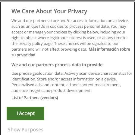
We Care About Your Privacy
We and our partners store and/or access information on a device,
such as unique IDs in cookies to process personal data. You may
accept or manage your choices by clicking below, including your
right to object where legitimate interest is used, or at any time in
the privacy policy page. These choices will be signaled to our
partners and will not affect browsing data.
Más información sobre
su privacidad
Regras de uso
We and our partners process data to provide:
Use precise geolocation data. Actively scan device characteristics for
Privacidade de dados
identification. Store and/or access information on a device.
Personalised ads and content, ad and content measurement,
Entrar em contato com Educaedu
audience insights and product development.
List of Partners (vendors)
Copyright © Educaedu Business S.L. - CIF : B-95610580: -
www.educaedu.com.pt
I Accept
Show Purposes