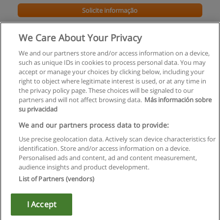
Solicite informação
Pós-Graduação em Análise Financeira
We Care About Your Privacy
EGP UPBS
We and our partners store and/or access information on a device,
such as unique IDs in cookies to process personal data. You may
Solicite informação
accept or manage your choices by clicking below, including your
right to object where legitimate interest is used, or at any time in
the privacy policy page. These choices will be signaled to our
partners and will not affect browsing data.
Más información sobre
su privacidad
Regras de uso
We and our partners process data to provide:
Use precise geolocation data. Actively scan device characteristics for
Privacidade de dados
identification. Store and/or access information on a device.
Personalised ads and content, ad and content measurement,
Entrar em contato com Educaedu
audience insights and product development.
List of Partners (vendors)
Copyright © Educaedu Business S.L. - CIF : B-95610580: -
www.educaedu.com.pt
I Accept