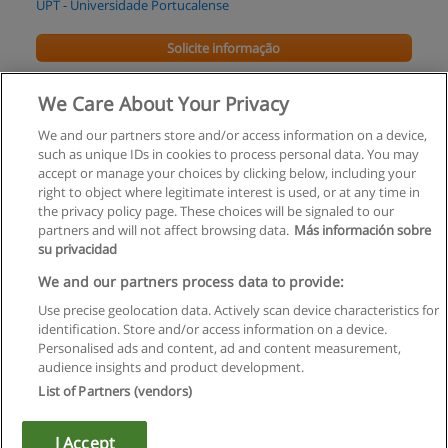
UPT - Universidade Portucalense
Solicite informação
Pós-Graduação em Contabilidade Pública
We Care About Your Privacy
Universidade Lusíada de V.N. de Famalicão
We and our partners store and/or access information on a device,
such as unique IDs in cookies to process personal data. You may
Solicite informação
accept or manage your choices by clicking below, including your
right to object where legitimate interest is used, or at any time in
the privacy policy page. These choices will be signaled to our
partners and will not affect browsing data.
Más información sobre
su privacidad
Regras de uso
We and our partners process data to provide:
Use precise geolocation data. Actively scan device characteristics for
Privacidade de dados
identification. Store and/or access information on a device.
Personalised ads and content, ad and content measurement,
Entrar em contato com Educaedu
audience insights and product development.
List of Partners (vendors)
Copyright © Educaedu Business S.L. - CIF : B-95610580: -
www.educaedu.com.pt
I Accept