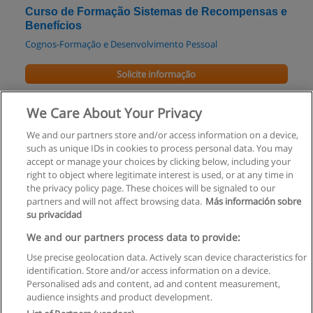
Curso de Formação Sistemas de Recompensas e
Benefícios
Cognos-Formação e Desenvolvimento Pessoal
Solicite informação
Pós-Graduação em Gestão de Fraude
We Care About Your Privacy
EGP UPBS
We and our partners store and/or access information on a device,
such as unique IDs in cookies to process personal data. You may
Solicite informação
accept or manage your choices by clicking below, including your
right to object where legitimate interest is used, or at any time in
the privacy policy page. These choices will be signaled to our
partners and will not affect browsing data.
Más información sobre
su privacidad
Regras de uso
We and our partners process data to provide:
Use precise geolocation data. Actively scan device characteristics for
Privacidade de dados
identification. Store and/or access information on a device.
Personalised ads and content, ad and content measurement,
Entrar em contato com Educaedu
audience insights and product development.