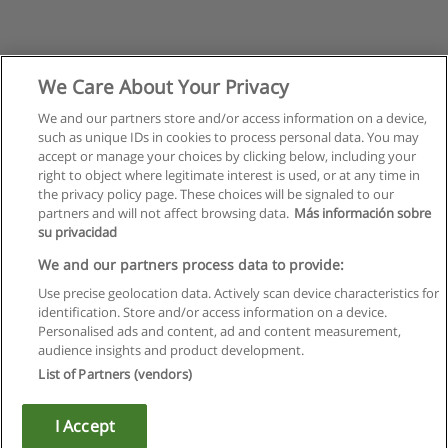
We Care About Your Privacy
We and our partners store and/or access information on a device,
such as unique IDs in cookies to process personal data. You may
accept or manage your choices by clicking below, including your
right to object where legitimate interest is used, or at any time in
the privacy policy page. These choices will be signaled to our
partners and will not affect browsing data.
Más información sobre
su privacidad
We and our partners process data to provide:
Use precise geolocation data. Actively scan device characteristics for
identification. Store and/or access information on a device.
Regras de uso
Personalised ads and content, ad and content measurement,
audience insights and product development.
Privacidade de dados
List of Partners (vendors)
Entrar em contato com Educaedu
I Accept
Copyright © Educaedu Business S.L. - CIF : B-95610580: -