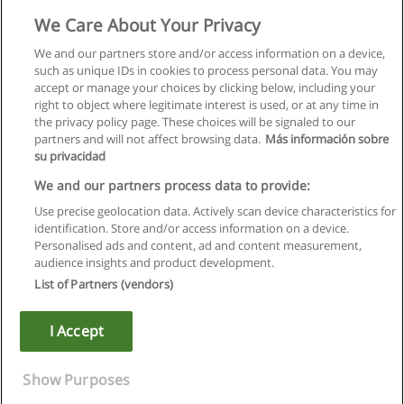
We Care About Your Privacy
We and our partners store and/or access information on a device,
such as unique IDs in cookies to process personal data. You may
accept or manage your choices by clicking below, including your
right to object where legitimate interest is used, or at any time in
the privacy policy page. These choices will be signaled to our
partners and will not affect browsing data.
Más información sobre
su privacidad
We and our partners process data to provide:
Use precise geolocation data. Actively scan device characteristics for
identification. Store and/or access information on a device.
Regras de uso
Personalised ads and content, ad and content measurement,
audience insights and product development.
Privacidade de dados
List of Partners (vendors)
Entrar em contato com Educaedu
I Accept
Copyright © Educaedu Business S.L. - CIF : B-95610580: -
www.educaedu.com.pt
Show Purposes