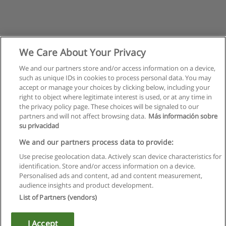
We Care About Your Privacy
We and our partners store and/or access information on a device,
such as unique IDs in cookies to process personal data. You may
accept or manage your choices by clicking below, including your
right to object where legitimate interest is used, or at any time in
the privacy policy page. These choices will be signaled to our
partners and will not affect browsing data.
Más información sobre
su privacidad
Regras de uso
We and our partners process data to provide:
Use precise geolocation data. Actively scan device characteristics for
Privacidade de dados
identification. Store and/or access information on a device.
Personalised ads and content, ad and content measurement,
Entrar em contato com Educaedu
audience insights and product development.
List of Partners (vendors)
Copyright © Educaedu Business S.L. - CIF : B-95610580: -
www.educaedu.com.pt
I Accept