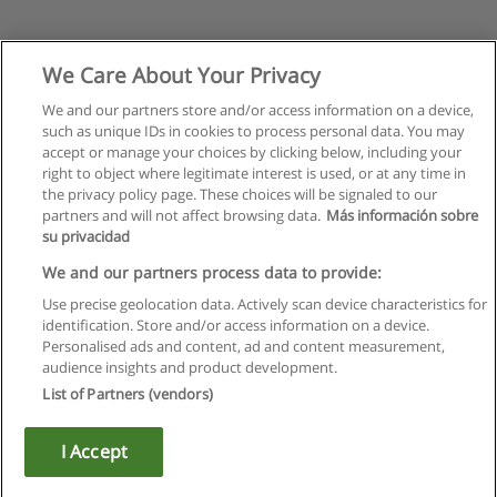
We Care About Your Privacy
We and our partners store and/or access information on a device,
such as unique IDs in cookies to process personal data. You may
accept or manage your choices by clicking below, including your
right to object where legitimate interest is used, or at any time in
the privacy policy page. These choices will be signaled to our
partners and will not affect browsing data.
Más información sobre
su privacidad
We and our partners process data to provide:
Use precise geolocation data. Actively scan device characteristics for
identification. Store and/or access information on a device.
Regras de uso
Personalised ads and content, ad and content measurement,
audience insights and product development.
Privacidade de dados
List of Partners (vendors)
Entrar em contato com Educaedu
I Accept
Copyright © Educaedu Business S.L. - CIF : B-95610580: -
www.educaedu.com.pt