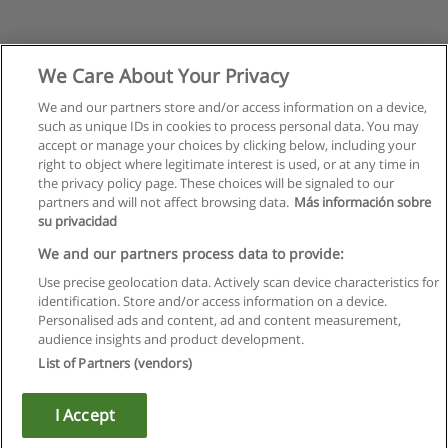
We Care About Your Privacy
We and our partners store and/or access information on a device,
such as unique IDs in cookies to process personal data. You may
accept or manage your choices by clicking below, including your
right to object where legitimate interest is used, or at any time in
the privacy policy page. These choices will be signaled to our
partners and will not affect browsing data.
Más información sobre
su privacidad
We and our partners process data to provide:
Use precise geolocation data. Actively scan device characteristics for
identification. Store and/or access information on a device.
Regras de uso
Personalised ads and content, ad and content measurement,
audience insights and product development.
Privacidade de dados
List of Partners (vendors)
Entrar em contato com Educaedu
I Accept
Copyright © Educaedu Business S.L. - CIF : B-95610580: -
www.educaedu.com.pt