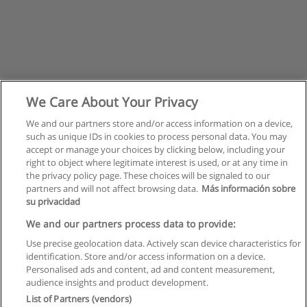
We Care About Your Privacy
We and our partners store and/or access information on a device,
such as unique IDs in cookies to process personal data. You may
accept or manage your choices by clicking below, including your
right to object where legitimate interest is used, or at any time in
the privacy policy page. These choices will be signaled to our
partners and will not affect browsing data.
Más información sobre
su privacidad
Regras de uso
We and our partners process data to provide:
Use precise geolocation data. Actively scan device characteristics for
Privacidade de dados
identification. Store and/or access information on a device.
Personalised ads and content, ad and content measurement,
Entrar em contato com Educaedu
audience insights and product development.
List of Partners (vendors)
Copyright © Educaedu Business S.L. - CIF : B-95610580: -