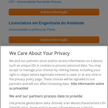
UFP - Universidade Fernando Pessoa
Solicite informação
Licenciatura em Engenharia do Ambiente
Universidade Lusófona do Porto
Solicite informação
Licenciatura em Engenharia Civil
We Care About Your Privacy
Universidade Lusófona do Porto
We and our partners store and/or access information on a device,
such as unique IDs in cookies to process personal data. You may
Solicite informação
accept or manage your choices by clicking below, including your
right to object where legitimate interest is used, or at any time in
the privacy policy page. These choices will be signaled to our
partners and will not affect browsing data.
Más información sobre
su privacidad
Regras de uso
We and our partners process data to provide:
Use precise geolocation data. Actively scan device characteristics for
Privacidade de dados
identification. Store and/or access information on a device.