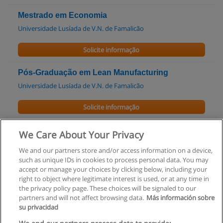
Mestrado em Economia
Universidade Lusíada de V.N. de Famalicão
Solicite informação
Pós-Graduação em Lean Manufacturing
Universidade Lusíada de V.N. de Famalicão
Solicite informação
Mestrado em Administração Pública
We Care About Your Privacy
ISBB - Instituto Superior Bissaya Barreto
We and our partners store and/or access information on a device,
such as unique IDs in cookies to process personal data. You may
Solicite informação
accept or manage your choices by clicking below, including your
right to object where legitimate interest is used, or at any time in
the privacy policy page. These choices will be signaled to our
partners and will not affect browsing data.
Más información sobre
su privacidad
Regras de uso