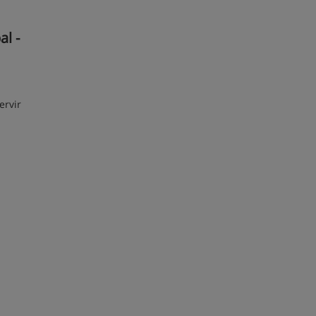
l -
ervir