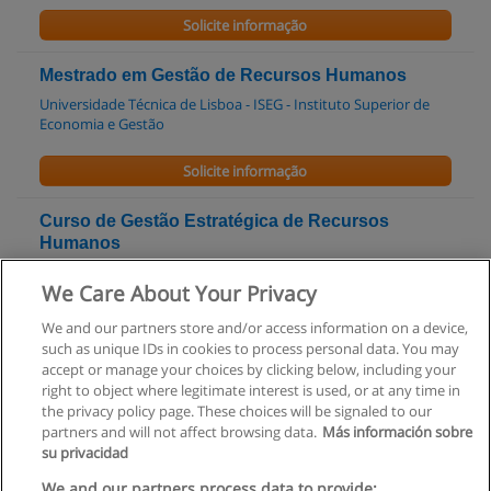
Solicite informação
Mestrado em Gestão de Recursos Humanos
Universidade Técnica de Lisboa - ISEG - Instituto Superior de
Economia e Gestão
Solicite informação
Curso de Gestão Estratégica de Recursos
Humanos
Citeforma - Centro de Formação Profissional dos
We Care About Your Privacy
Trabalhadores de Escritório, Comércio, Serviços e Novas
Tecnologias
We and our partners store and/or access information on a device,
such as unique IDs in cookies to process personal data. You may
Solicite informação
accept or manage your choices by clicking below, including your
right to object where legitimate interest is used, or at any time in
the privacy policy page. These choices will be signaled to our
partners and will not affect browsing data.
Más información sobre
su privacidad
Regras de uso
We and our partners process data to provide: