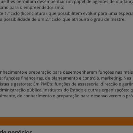
s que lhes permitam desempenhar um papel de agentes de mudanç
m como para o empreendedorismo;
e 1.º ciclo (licenciatura), que possibilitem evoluir para uma especi
, a possibilidade de um 2.º ciclo, que atribuirá o grau de mestre.
onhecimento e preparação para desempenharem funções nas mais
: funções financeiras, de planeamento e controlo, marketing; Nas
listas e gestores; Em PME's: funções de assessoria, direcção e gerê
dministração pública, institutos do Estado e outras organizações: 
ualmente, de conhecimento e preparação para desenvolverem o pró
 de negócios