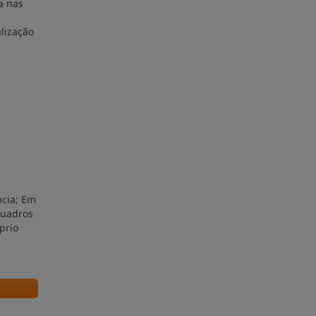
a nas
alização
ncia; Em
quadros
prio