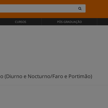
CURSOS
PÓS-GRADUAÇÃO
ão (Diurno e Nocturno/Faro e Portimão)