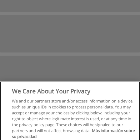
We Care About Your Privacy
We and our partners store and/or access information on a device,
such as unique IDs in cookies to process personal data. You may
Anterior
Próxima
accept or manage your choices by clicking below, including your
Página
5
de
31
right to object where legitimate interest is used, or at any time in
the privacy policy page. These choices will be signaled to our
partners and will not affect browsing data.
Más información sobre
su privacidad