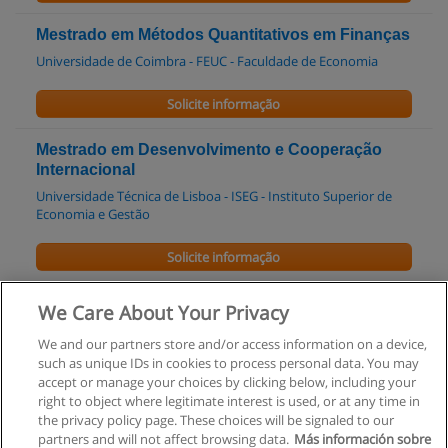
Mestrado em Métodos Quantitativos em Finanças
Universidade de Coimbra - FEUC - Faculdade de Economia
Solicite informação
Mestrado em Desenvolvimento e Cooperação
Internacional
Universidade Técnica de Lisboa - ISEG - Instituto Superior de
Economia e Gestão
Solicite informação
B.Sc. Applied Artificial Intelligence
We Care About Your Privacy
IU International University of Applied Sciences
We and our partners store and/or access information on a device,
such as unique IDs in cookies to process personal data. You may
Solicite informação
accept or manage your choices by clicking below, including your
right to object where legitimate interest is used, or at any time in
the privacy policy page. These choices will be signaled to our
partners and will not affect browsing data.
Más información sobre