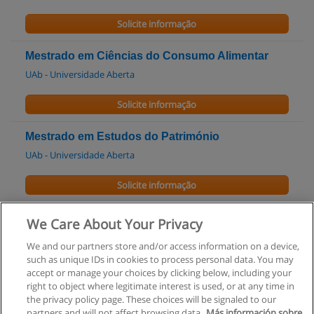
Solicite informação
Mestrado em Ciências do Consumo Alimentar
UAb - Universidade Aberta
Solicite informação
Mestrado em Estudos do Património
UAb - Universidade Aberta
Solicite informação
Mestrado em Estudos Euro-Asiáticos
We Care About Your Privacy
UAb - Universidade Aberta
We and our partners store and/or access information on a device,
such as unique IDs in cookies to process personal data. You may
Solicite informação
accept or manage your choices by clicking below, including your
right to object where legitimate interest is used, or at any time in
the privacy policy page. These choices will be signaled to our
partners and will not affect browsing data.
Más información sobre